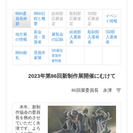
k
86th委
86th日
絵画部
彫刻部
SD部
イベン
員長挨
程と概
応募規
応募規
応募規
ト情報
拶
要
定
定
定
新会
絵画部
彫刻部
SD部
地方展
展覧会
員・受
入選発
入選発
入選発
の情報
の記録
賞者
表
表
表
SD通信
86th御
受賞作
受賞作
礼
家展
家特集
2023年第86回新制作展開催にむけて
86回展委員長 永津 守
本年、新制
作協会の委員
長を務めさせ
ていただく永
津です、よろ