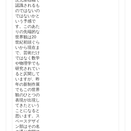
次元座標軸で
認識されるも
のではないの
ではないかと
いう予感で
す。このあた
りの先端的な
世界観は20
世紀初頭ぐら
いから現在ま
で、芸術だけ
ではなく数学
や物理学でも
研究されてい
ると仄聞して
いますが、昨
年の新制作展
でもこの世界
観のひとつの
表現が出現し
てきたという
ことになると
思います。ス
ペースデザイ
ン部はその名