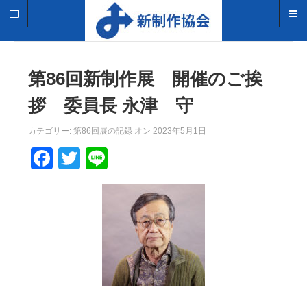
第86回新制作展 開催のご挨
拶 委員長 永津 守
カテゴリー:
第86回展の記録
オン 2023年5月1日
F
T
Li
a
wi
n
c
tt
e
e
er
b
o
o