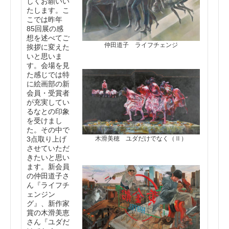
しくお願いい
たします。こ
こでは昨年
85回展の感
想を述べてご
仲田道子 ライフチェンジ
挨拶に変えた
いと思いま
す。会場を見
た感じでは特
に絵画部の新
会員・受賞者
が充実してい
るなとの印象
を受けまし
た。その中で
木滑美穂 ユダだけでなく（Ⅱ）
3点取り上げ
させていただ
きたいと思い
ます。新会員
の仲田道子さ
ん『ライフチ
ェンジン
グ』、新作家
賞の木滑美恵
さん『ユダだ