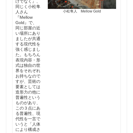
けでなく』、
同じく小松隼
小松隼人 Mellow Gold
人さん
『Mellow
Gold』で、
同じ部屋の近
い場所にあり
ましたが共通
する現代性を
強く感じまし
た。もちろん
表現内容・形
式は独自の世
界をそれぞれ
お持ちなので
すが、芸術の
要素としては
造形力の他に
普遍性という
ものがあり、
この３点にあ
る普遍性、現
代性を一言で
いうと「人体
により構成さ