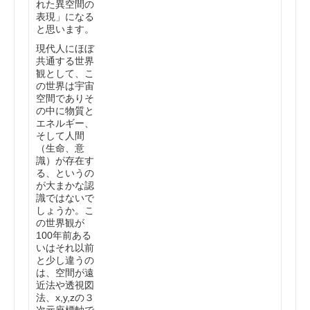
れた異空間の
表現」になる
と思います。
現代人にほぼ
共通する世界
観として、こ
の世界は宇宙
空間でありそ
の中に物質と
エネルギー、
そして人間
（生命、意
識）が存在す
る、というの
が大まかな認
識ではないで
しょうか。こ
の世界観が
100年前ある
いはそれ以前
と少し違うの
は、空間が遠
近法や透視図
法、x,y,zの３