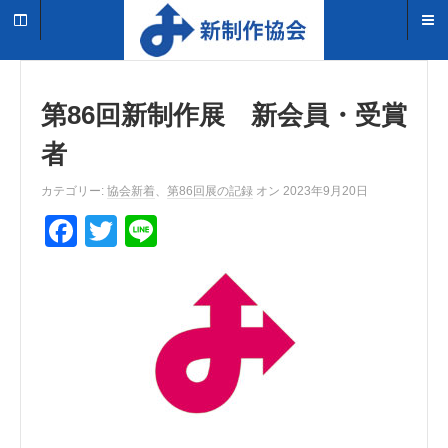
第86回新制作展 新会員・受賞
者
カテゴリー:
協会新着
、
第86回展の記録
オン 2023年9月20日
F
T
Li
a
wi
n
c
tt
e
e
er
b
o
o