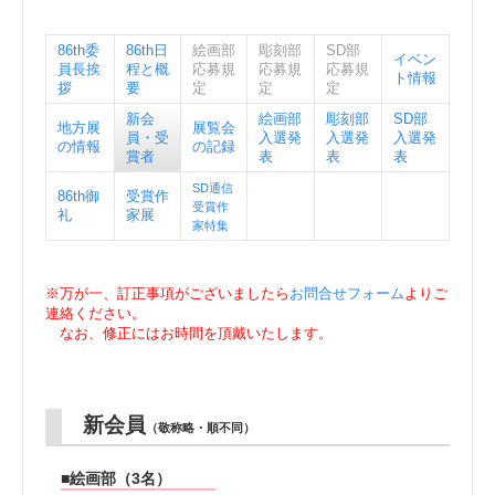
k
86th委
86th日
絵画部
彫刻部
SD部
イベン
員長挨
程と概
応募規
応募規
応募規
ト情報
拶
要
定
定
定
新会
絵画部
彫刻部
SD部
地方展
展覧会
員・受
入選発
入選発
入選発
の情報
の記録
賞者
表
表
表
SD通信
86th御
受賞作
受賞作
礼
家展
家特集
※万が一、訂正事項がございましたら
お問合せフォーム
よりご
連絡ください。
なお、修正にはお時間を頂戴いたします。
新会員
（敬称略・順不同）
■絵画部（3名）