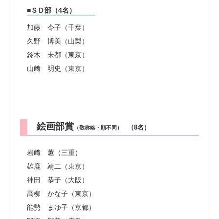
■ＳＤ部（4名）
加藤 令子（千葉）
久野 博美（山梨）
鈴木 未都（東京）
山﨑 明史（東京）
絵画部賞
（8名）
（敬称略・順不同）
岩﨑 蕙（三重）
雄鹿 靖二（東京）
神田 恭子（大阪）
高柳 かな子（東京）
能勢 まゆ子（京都）