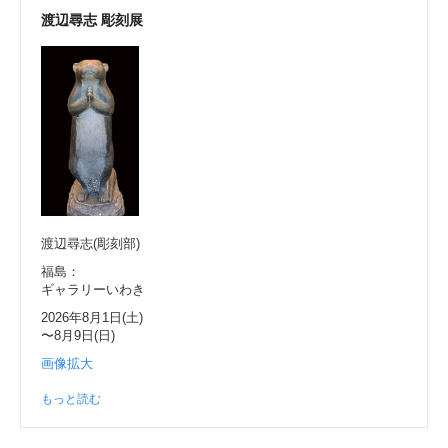
渡辺尋志 彫刻展
渡辺尋志(彫刻部)
福島：
ギャラリーいわき
2026年8月1日(土)
〜8月9日(日)
画像拡大
もっと読む