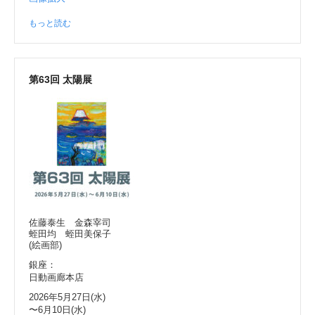
もっと読む
第63回 太陽展
佐藤泰生 金森宰司
蛭田均 蛭田美保子
(絵画部)
銀座：
日動画廊本店
2026年5月27日(水)
〜6月10日(水)