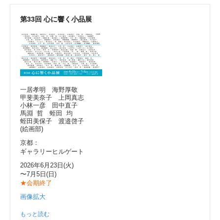
第33回 心に響く小品展
一居孝明 海野厚敬
甲斐美奈子 上岡真志
小林一彦 田中直子
馬淵 哲 蛭田 均
蛭田美保子 渡邉啓子
(絵画部)
京都：
ギャラリーヒルゲート
2026年6月23日(火)
〜7月5日(日)
★会期終了
画像拡大
もっと読む