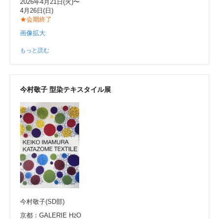
2026年4月21日(火)〜
4月26日(日)
★会期終了
画像拡大
もっと読む
今村敬子 型染テキスタイル展
今村敬子(SD部)
京都：GALERIE H
O
2