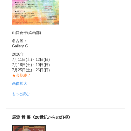
山口蒼平(絵画部)
名古屋：
Gallery G
2026年
7月11日(土)・12日(日)
7月18日(土)・19日(日)
7月25日(土)・26日(日)
★会期終了
画像拡大
もっと読む
馬淵 哲 展《20世紀からの幻視》