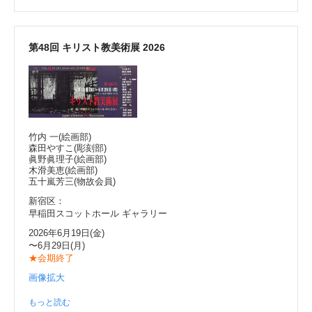
第48回 キリスト教美術展 2026
竹内 一(絵画部)
森田やすこ(彫刻部)
眞野眞理子(絵画部)
木滑美恵(絵画部)
五十嵐芳三(物故会員)
新宿区：
早稲田スコットホール ギャラリー
2026年6月19日(金)
〜6月29日(月)
★会期終了
画像拡大
もっと読む