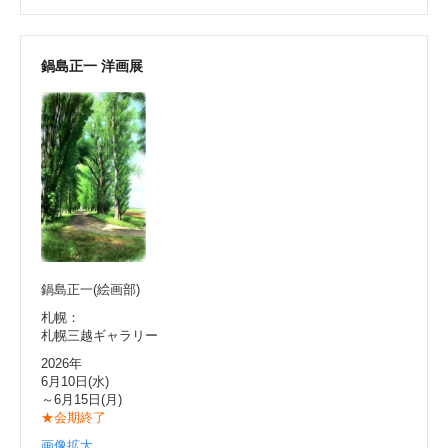
鍋島正一 洋画展
鍋島正一(絵画部)
札幌：
札幌三越ギャラリー
2026年
6月10日(水)
～6月15日(月)
★会期終了
画像拡大