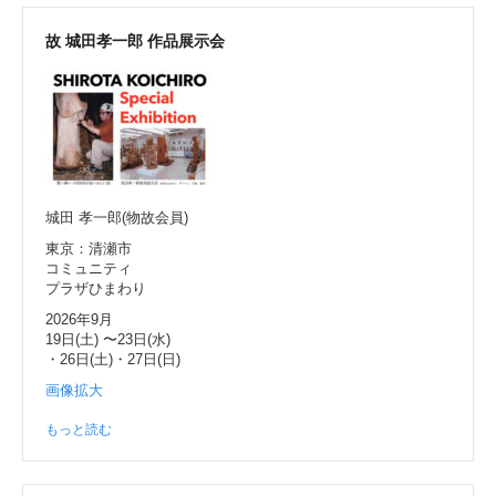
故 城田孝一郎 作品展示会
城田 孝一郎(物故会員)
東京：清瀬市
コミュニティ
プラザひまわり
2026年9月
19日(土) 〜23日(水)
・26日(土)・27日(日)
画像拡大
もっと読む