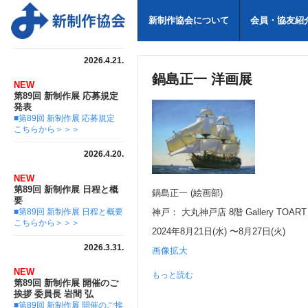
新制作協会について
会員・協友紹
2026.4.21.
鍋島正一 洋画展
NEW
第89回 新制作展 応募規定
発表
■第89回 新制作展 応募規定
こちらから＞＞＞
2026.4.20.
NEW
第89回 新制作展 日程と概
鍋島正一 (絵画部)
要
■第89回 新制作展 日程と概要
神戸： 大丸神戸店 8階 Gallery TOART
こちらから＞＞＞
2024年8月21日(水) 〜8月27日(火)
2026.3.31.
画像拡大
NEW
もっと読む
第89回 新制作展 開催のご
挨拶 委員長 岩間 弘
■第89回 新制作展 開催のご挨