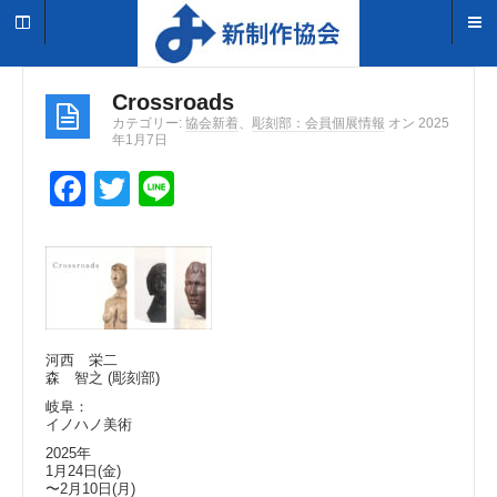
Crossroads
カテゴリー:
協会新着
、
彫刻部：会員個展情報
オン 2025
年1月7日
F
T
Li
a
wi
n
c
tt
e
e
er
b
o
河西 栄二
森 智之 (彫刻部)
o
岐阜：
イノハノ美術
k
2025年
1月24日(金)
〜2月10日(月)