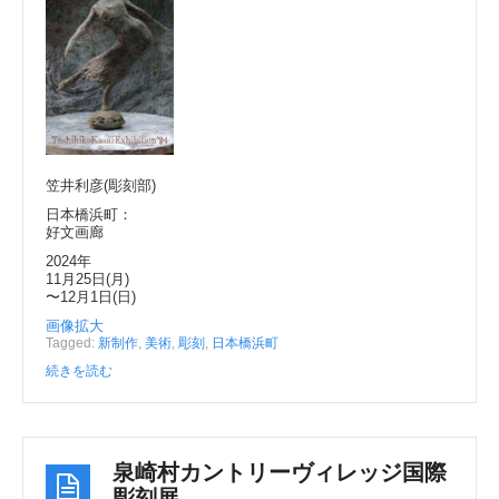
e
er
b
o
o
k
笠井利彦(彫刻部)
日本橋浜町：
好文画廊
2024年
11月25日(月)
〜12月1日(日)
画像拡大
Tagged:
新制作
,
美術
,
彫刻
,
日本橋浜町
続きを読む
泉崎村カントリーヴィレッジ国際
彫刻展