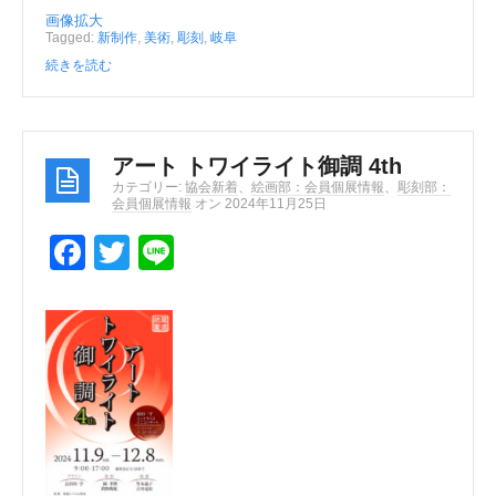
画像拡大
Tagged:
新制作
,
美術
,
彫刻
,
岐阜
続きを読む
アート トワイライト御調 4th
カテゴリー:
協会新着
、
絵画部：会員個展情報
、
彫刻部：
会員個展情報
オン 2024年11月25日
F
T
Li
a
wi
n
c
tt
e
e
er
b
o
o