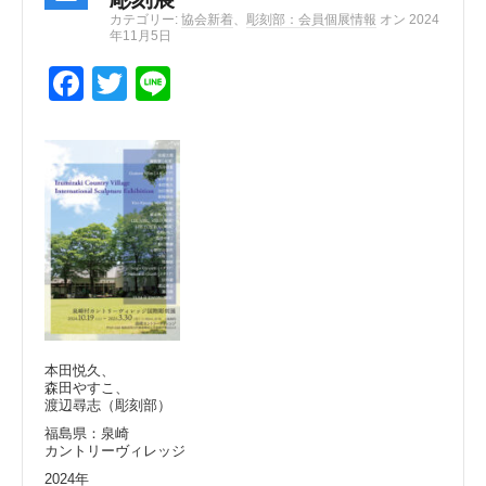
カテゴリー:
協会新着
、
彫刻部：会員個展情報
オン 2024
年11月5日
F
T
Li
a
wi
n
c
tt
e
e
er
b
o
o
k
本田悦久、
森田やすこ、
渡辺尋志（彫刻部）
福島県：泉崎
カントリーヴィレッジ
2024年