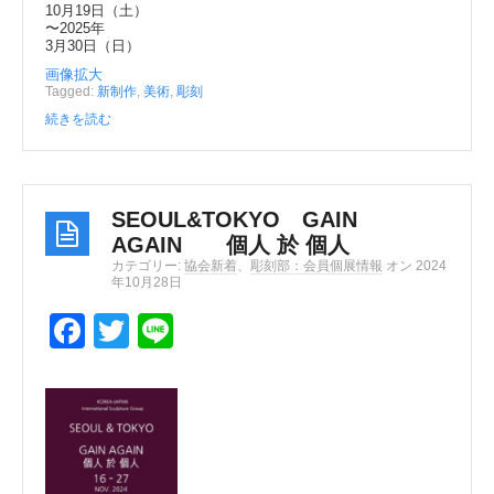
10月19日（土）
〜2025年
3月30日（日）
画像拡大
Tagged:
新制作
,
美術
,
彫刻
続きを読む
SEOUL&TOKYO GAIN
AGAIN 個人 於 個人
カテゴリー:
協会新着
、
彫刻部：会員個展情報
オン 2024
年10月28日
F
T
Li
a
wi
n
c
tt
e
e
er
b