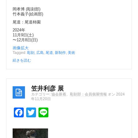
k
岡孝博 (彫刻部)
竹本義子(絵画部)
尾道：尾道柿園
2024年
11月9日(土)
〜12月8日(日)
画像拡大
Tagged:
彫刻
,
広島
,
尾道
,
新制作
,
美術
続きを読む
笠井利彦 展
カテゴリー:
協会新着
、
彫刻部：会員個展情報
オン 2024
年11月20日
F
T
Li
a
wi
n
c
tt
e