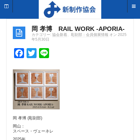
岡 孝博 RAIL WORK -APORIA-
カテゴリー:
協会新着
、
彫刻部：会員個展情報
オン 2025
年5月30日
F
T
Li
a
wi
n
c
tt
e
e
er
b
o
o
岡 孝博 (彫刻部)
k
岡山：
スペース・ヴェーネレ
2025年