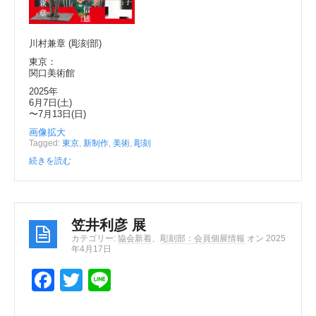
o
k
川村兼章 (彫刻部)
東京：
関口美術館
2025年
6月7日(土)
〜7月13日(日)
画像拡大
Tagged:
東京
,
新制作
,
美術
,
彫刻
続きを読む
笠井利彦 展
カテゴリー:
協会新着
、
彫刻部：会員個展情報
オン 2025
年4月17日
F
T
Li
a
wi
n