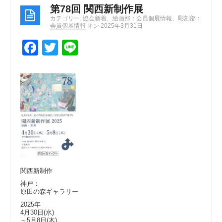
第78回 関西新制作展
カテゴリー:
協会新着
、
絵画部：会員個展情報
、
彫刻部：
会員個展情報
オン 2025年3月31日
F
T
Li
a
wi
n
c
tt
e
e
er
b
o
o
k
関西新制作
神戸：
原田の森ギャラリー
2025年
4月30日(水)
～5月8日(木)