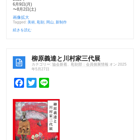
6月9日(月)
〜8月2日(土)
画像拡大
Tagged:
美術
,
彫刻
,
岡山
,
新制作
続きを読む
柳原義達と川村家三代展
カテゴリー:
協会新着
、
彫刻部：会員個展情報
オン 2025
年5月27日
F
T
Li
a
wi
n
c
tt
e
e
er
b
o