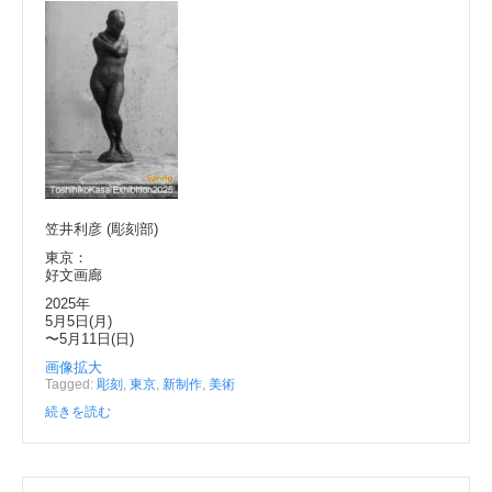
c
tt
e
e
er
b
o
o
k
笠井利彦 (彫刻部)
東京：
好文画廊
2025年
5月5日(月)
〜5月11日(日)
画像拡大
Tagged:
彫刻
,
東京
,
新制作
,
美術
続きを読む