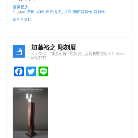
画像拡大
Tagged:
美術
,
絵画
,
神戸
,
彫刻
,
兵庫
,
関西新制作
,
新制作
続きを読む
加藤裕之 彫刻展
カテゴリー:
協会新着
、
彫刻部：会員個展情報
オン 2025
年3月7日
F
T
Li
a
wi
n
c
tt
e
e
er
b
o
o