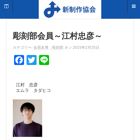
彫刻部会員～江村忠彦～
カテゴリー:
会員名簿：彫刻部
オン 2015年2月25日
F
T
Li
a
wi
n
c
tt
e
江村 忠彦
e
er
エムラ タダヒコ
b
o
o
k