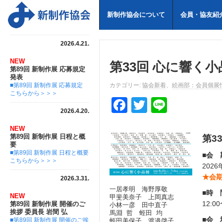
新制作協会について
会員・協友紹
2026.4.21.
NEW
第33回 心に響く小
第89回 新制作展 応募規定
発表
■第89回 新制作展 応募規定
カテゴリー:
協会新着
、
絵画部：会員個展
こちらから＞＞＞
F
T
Li
2026.4.20.
a
wi
n
NEW
c
tt
e
第89回 新制作展 日程と概
第3
要
e
er
■第89回 新制作展 日程と概要
■会 
こちらから＞＞＞
b
2026
★会
2026.3.31.
o
一居孝明 海野厚敬
■時 
o
NEW
甲斐美奈子 上岡真志
12:0
第89回 新制作展 開催のご
小林一彦 田中直子
k
挨拶 委員長 岩間 弘
馬淵 哲 蛭田 均
■会 
■第89回 新制作展 開催のご挨
蛭田美保子 渡邉啓子