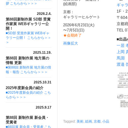
拶 こちらから＞＞＞
(絵画部)
ギャ
1F・2
京都：
2026.2.4.
ギャラリーヒルゲート
〒604
第88回新制作展 SD部 受賞
京都府
作家展 WEBギャラリー公
2026年6月23日(火)
開！
TEL 0
〜7月5日(日)
■SD部 受賞作家展 WEBギャ
★会期終了
ラリー公開！ こちらから＞＞
■出
＞
画像拡大
一居 
上岡 
2025.11.19.
馬淵
第88回 新制作展 地方展の
情報 更新
渡邉 
■第88回 新制作展 地方展の情
報・報告 こちらから＞＞＞
2025.10.31
2025年度新会員の紹介
■2025年度新会員の紹介 こち
らから＞＞＞
2025.9.17
第88回 新制作展 新会員・
Tagged:
美術
,
絵画
,
京都
,
小品
受賞者
■88回展 新会員・受賞者 こち