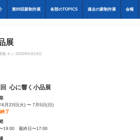
介
第89回新制作展
各部のTOPICS
過去の新制作展
会報
品展
情報
オン 2026年6月24日
3回 心に響く小品展
期
年6月23日(火) 〜 7月5日(日)
期終了
間
0〜19:00 最終日〜17:00
場