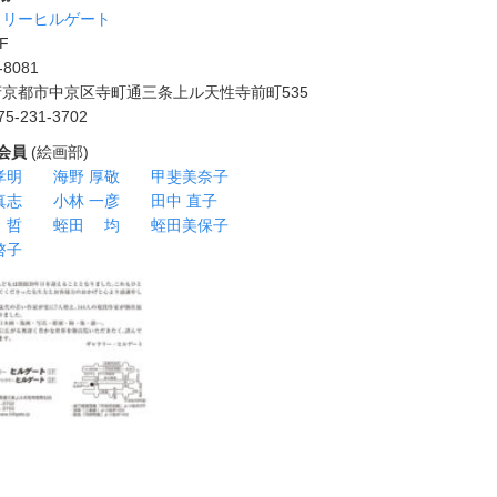
ラリーヒルゲート
F
-8081
京都市中京区寺町通三条上ル天性寺前町535
75-231-3702
品会員
(絵画部)
孝明
海野 厚敬
甲斐美奈子
真志
小林 一彦
田中 直子
 哲
蛭田 均
蛭田美保子
啓子