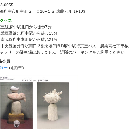
3-0055
都府中市府中町２丁目20−１３ 遠藤ビル 1F103
クセス
京王線府中駅北口から徒歩7分
R武蔵野線北府中駅から徒歩19分
R南武線府中本町駅から徒歩21分
R中央線国分寺駅南口 2番乗場(寺91)府中駅行京王バス 農業高校下車
ャラリーの駐車場はありません 近隣のパーキングをご利用ください
品会員
制一
(彫刻部)