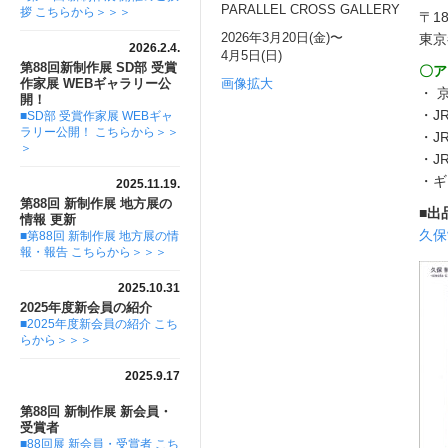
PARALLEL CROSS GALLERY
拶 こちらから＞＞＞
〒18
2026年3月20日(金)〜
東京
2026.2.4.
4月5日(日)
第88回新制作展 SD部 受賞
〇ア
画像拡大
作家展 WEBギャラリー公
・ 
開！
・J
■SD部 受賞作家展 WEBギャ
ラリー公開！ こちらから＞＞
・J
＞
・J
・ギ
2025.11.19.
第88回 新制作展 地方展の
■出
情報 更新
久保
■第88回 新制作展 地方展の情
報・報告 こちらから＞＞＞
2025.10.31
2025年度新会員の紹介
■2025年度新会員の紹介 こち
らから＞＞＞
2025.9.17
第88回 新制作展 新会員・
受賞者
■88回展 新会員・受賞者 こち