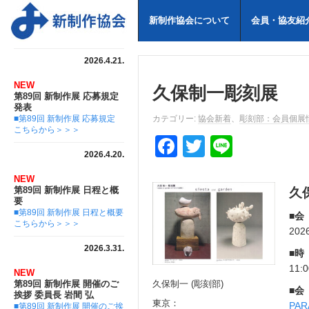
新制作協会について
会員・協友紹
2026.4.21.
NEW
久保制一彫刻展
第89回 新制作展 応募規定
発表
■第89回 新制作展 応募規定
カテゴリー:
協会新着
、
彫刻部：会員個展
こちらから＞＞＞
F
T
Li
2026.4.20.
a
wi
n
NEW
c
tt
e
第89回 新制作展 日程と概
久
要
e
er
■第89回 新制作展 日程と概要
■会
こちらから＞＞＞
b
20
2026.3.31.
o
■時
11
o
NEW
久保制一 (彫刻部)
第89回 新制作展 開催のご
■会
k
挨拶 委員長 岩間 弘
東京：
PAR
■第89回 新制作展 開催のご挨