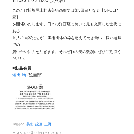
Tel.050-1782-1000 (大代表)
このたび松坂屋上野店美術画廊では第3回目となる【GROUP
翠】
を開催いたします。日本の洋画壇において最も充実した世代に
ある
10人の画家たちが、美術団体の枠を超えて磨き合い、良い意味
での
競い合いに力を注ぎます。それぞれの美の競演にぜひご期待く
ださい。
■出品会員
蛭田 均
(絵画部)
Tagged:
美術
,
絵画
,
上野
コメントは受け付けていません。