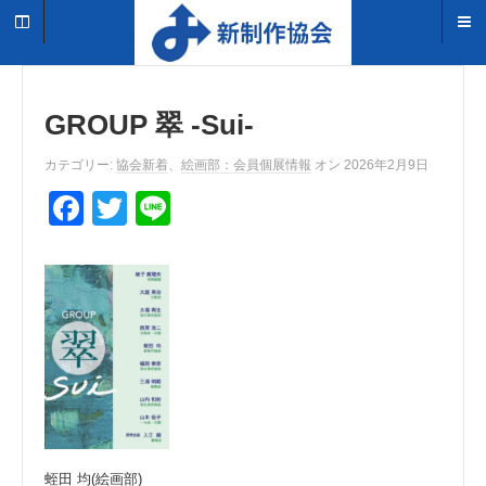
GROUP 翠 -Sui-
カテゴリー:
協会新着
、
絵画部：会員個展情報
オン 2026年2月9日
F
T
Li
a
wi
n
c
tt
e
e
er
b
o
o
k
蛭田 均(絵画部)