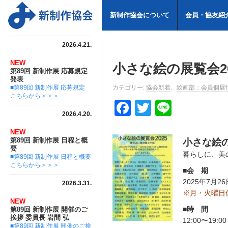
新制作協会について
会員・協友紹
2026.4.21.
NEW
小さな絵の展覧会20
第89回 新制作展 応募規定
発表
■第89回 新制作展 応募規定
カテゴリー:
協会新着
、
絵画部：会員個展
こちらから＞＞＞
F
T
Li
2026.4.20.
a
wi
n
NEW
c
tt
e
第89回 新制作展 日程と概
小さな絵の
要
e
er
暮らしに、美
■第89回 新制作展 日程と概要
こちらから＞＞＞
b
■会 期
2025年7月26
2026.3.31.
o
※月・火曜日
o
NEW
■時 間
第89回 新制作展 開催のご
k
挨拶 委員長 岩間 弘
12:00〜19:0
■第89回 新制作展 開催のご挨