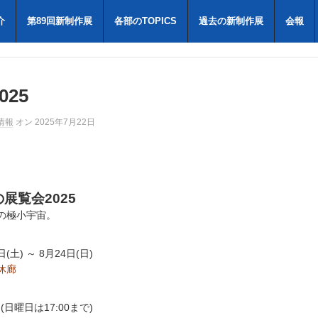
介
第89回新制作展
各部のTOPICS
過去の新制作展
会報
25
情報
オン 2025年7月22日
展覧会2025
の極小宇宙。
日(土) ～ 8月24日(日)
休廊
0 (日曜日は17:00まで)