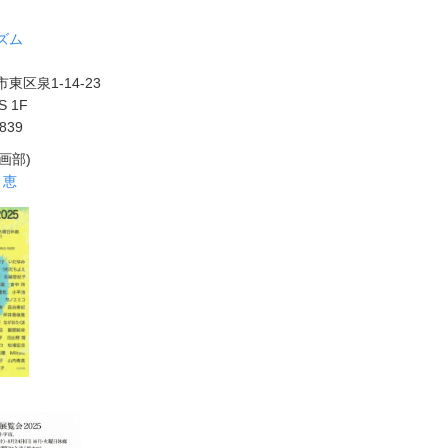
ズム
東区泉1-14-23
S 1F
1839
画部)
 恵