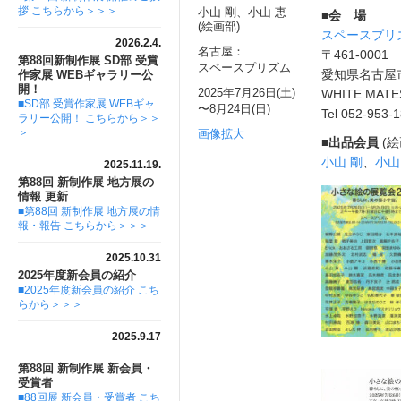
拶 こちらから＞＞＞
小山 剛、小山 恵
■会 場
(絵画部)
スペースプリ
2026.2.4.
名古屋：
〒461-0001
第88回新制作展 SD部 受賞
スペースプリズム
愛知県名古屋市
作家展 WEBギャラリー公
開！
2025年7月26日(土)
WHITE MATE
■SD部 受賞作家展 WEBギャ
〜8月24日(日)
Tel 052-953-
ラリー公開！ こちらから＞＞
＞
画像拡大
■出品会員
(絵
小山 剛
、
小山
2025.11.19.
第88回 新制作展 地方展の
情報 更新
■第88回 新制作展 地方展の情
報・報告 こちらから＞＞＞
2025.10.31
2025年度新会員の紹介
■2025年度新会員の紹介 こち
らから＞＞＞
2025.9.17
第88回 新制作展 新会員・
受賞者
■88回展 新会員・受賞者 こち