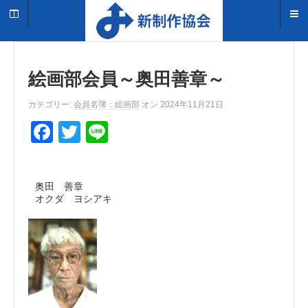
絵画部会員～奥田善章～
カテゴリー:
会員名簿：絵画部
オン 2024年11月21日
F
T
Li
a
wi
n
c
tt
e
奥田 善章
e
er
オクダ ヨシアキ
b
o
o
k