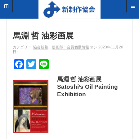
馬淵 哲 油彩画展
カテゴリー:
協会新着
、
絵画部：会員個展情報
オン 2023年11月20
日
F
T
Li
a
wi
n
馬淵 哲 油彩画展
c
tt
e
Satoshi’s Oil Painting
e
er
Exhibition
b
o
o
k