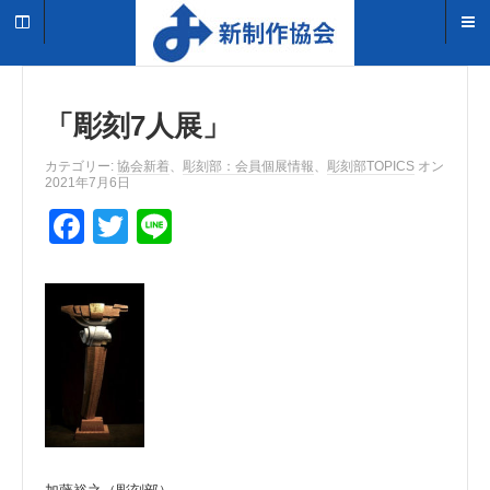
「彫刻7人展」
カテゴリー:
協会新着
、
彫刻部：会員個展情報
、
彫刻部TOPICS
オン
2021年7月6日
F
T
Li
a
wi
n
c
tt
e
e
er
b
o
o
k