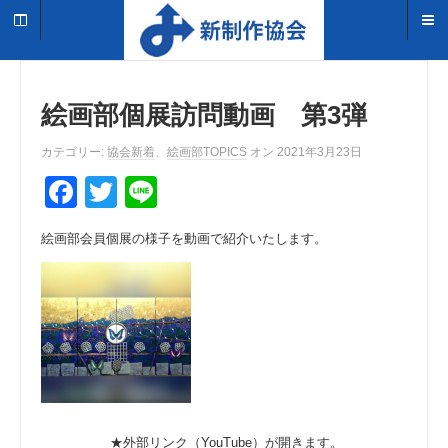
絵画部個展訪問動画 第3弾
カテゴリー:
協会新着
、
絵画部TOPICS
オン 2021年3月23日
F
T
Li
a
wi
n
絵画部会員個展の様子を動画で紹介いたします。
c
tt
e
e
er
b
o
o
k
★外部リンク（YouTube）が開きます。