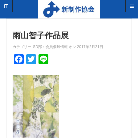
雨山智子作品展
カテゴリー:
SD部：会員個展情報
オン 2017年2月21日
F
T
Li
a
wi
n
c
tt
e
e
er
b
o
o
k