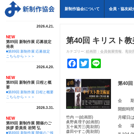
新制作協会について
会員・協友紹
2026.4.21.
NEW
第40回 キリスト教美
第89回 新制作展 応募規定
発表
■第89回 新制作展 応募規定
カテゴリー:
絵画部：会員個展情報
、
彫刻
こちらから＞＞＞
F
T
Li
2026.4.20.
a
wi
n
NEW
c
tt
e
第89回 新制作展 日程と概
第40回
要
e
er
■第89回 新制作展 日程と概要
こちらから＞＞＞
b
会 期：
2026.3.31.
o
開館時間：
竹内 一(絵画部)
月曜日
o
NEW
眞野眞理子(絵画部)
第89回 新制作展 開催のご
会 場
五十嵐芳三(彫刻部)
k
挨拶 委員長 岩間 弘
森田やすこ(彫刻部)
■第89回 新制作展 開催のご挨