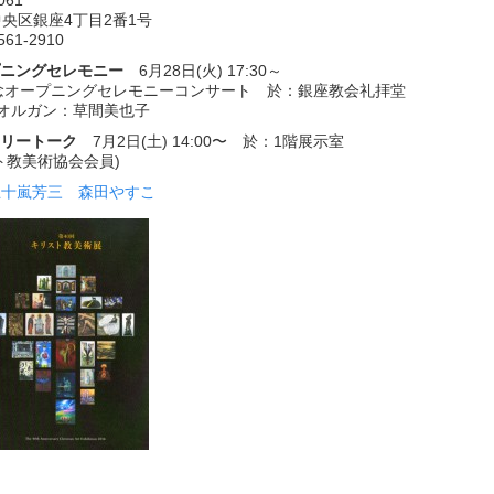
061
央区銀座4丁目2番1号
3561-2910
ープニングセレモニー
6月28日(火) 17:30～
記念オープニングセレモニーコンサート 於：銀座教会礼拝堂
プオルガン：草間美也子
ャラリートーク
7月2日(土) 14:00〜 於：1階展示室
ト教美術協会会員)
五十嵐芳三
森田やすこ