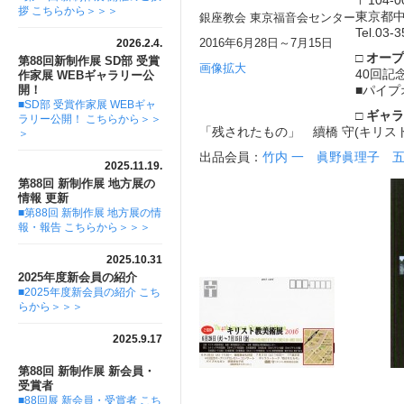
〒104-0
拶 こちらから＞＞＞
東京都中
銀座教会 東京福音会センター
Tel.03-
2016年6月28日～7月15日
2026.2.4.
□ オ
第88回新制作展 SD部 受賞
画像拡大
40回
作家展 WEBギャラリー公
開！
■パイ
■SD部 受賞作家展 WEBギャ
□ ギ
ラリー公開！ こちらから＞＞
「残されたもの」 續橋 守(キリス
＞
出品会員：
竹内 一
眞野眞理子
2025.11.19.
第88回 新制作展 地方展の
情報 更新
■第88回 新制作展 地方展の情
報・報告 こちらから＞＞＞
2025.10.31
2025年度新会員の紹介
■2025年度新会員の紹介 こち
らから＞＞＞
2025.9.17
第88回 新制作展 新会員・
受賞者
■88回展 新会員・受賞者 こち