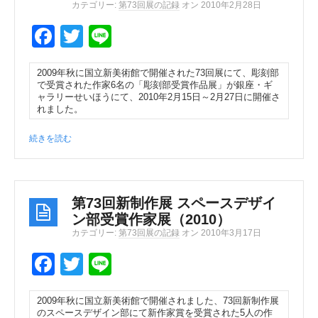
カテゴリー:
第73回展の記録
オン 2010年2月28日
F
T
Li
a
wi
n
2009年秋に国立新美術館で開催された73回展にて、彫刻部
c
tt
e
で受賞された作家6名の「彫刻部受賞作品展」が銀座・ギ
ャラリーせいほうにて、2010年2月15日～2月27日に開催さ
e
er
れました。
b
続きを読む
o
o
k
第73回新制作展 スペースデザイ
ン部受賞作家展（2010）
カテゴリー:
第73回展の記録
オン 2010年3月17日
F
T
Li
a
wi
n
2009年秋に国立新美術館で開催されました、73回新制作展
c
tt
e
のスペースデザイン部にて新作家賞を受賞された5人の作