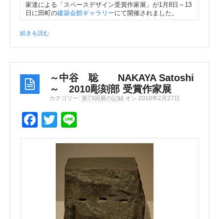
家達による「スペースデザイン受賞作家展」が1月8日～13
e
er
日に田町の
建築会館ギャラリー
にて開催されました。
b
続きを読む
o
o
k
～中谷 聡 NAKAYA Satoshi
～ 2010彫刻部 受賞作家展
カテゴリー:
第73回展の記録
オン 2010年2月27日
F
T
Li
a
wi
n
c
tt
e
e
er
b
o
o