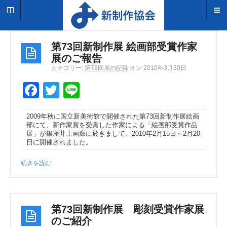
第73回新制作展 絵画部受賞作家
展のご報告
カテゴリー:
第73回展の記録
オン 2010年3月30日
F
T
Li
a
wi
n
2009年秋に国立新美術館で開催された第73回新制作展絵画
c
tt
e
部にて、新作家賞を受賞した作家による「絵画部受賞作品
展」が銀座井上画廊に於きまして、2010年2月15日～2月20
e
er
日に開催されました。
b
続きを読む
o
o
k
第73回新制作展 彫刻受賞作家展
のご紹介