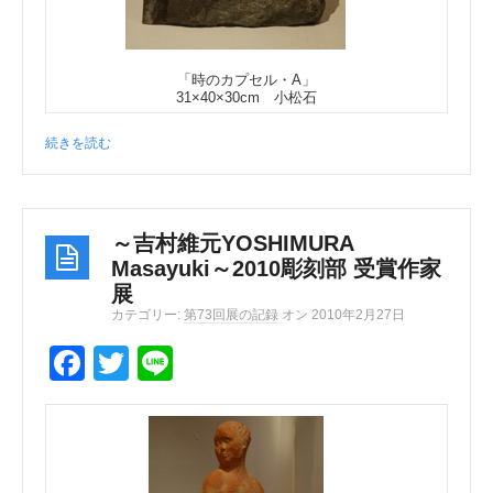
k
「時のカプセル・A」
31×40×30cm 小松石
続きを読む
～吉村維元YOSHIMURA
Masayuki～2010彫刻部 受賞作家
展
カテゴリー:
第73回展の記録
オン 2010年2月27日
F
T
Li
a
wi
n
c
tt
e
e
er