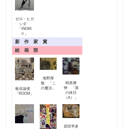
ゼロ・ヒガ
シダ
「INORI
Ⅱ」
新 作 家 賞
絵 画 部
海野厚
柿原康
敬 「こ
伸 「港
の魔法」
板谷諭使
の休日
「ROOM」
（A）」
原田早多