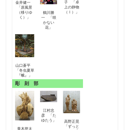
子 「卓
金井健一
上の静物
「原風景
（Ⅰ）」
（移りゆ
鶴川勝
く）」
一 「咲
かない
花」
山口蒼平
「冬虫夏草
『蛾』」
彫 刻 部
江村忠
彦 「た
ゆたう」
高野正晃
「ずっと
青木悠太