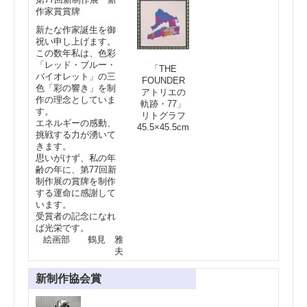
k
作家賞賞牌
新たな作家誕生を御
祝い申し上げます。
この数年私は、色彩
「レッド・ブルー・
「THE
バイオレット」の三
FOUNDER
色「彩の響き」を制
アトリエの
作の理念としていま
軌跡・77」
す。
リトグラフ
エネルギーの感動、
45.5×45.5cm
挑戦する力が湧いて
きます。
思いがけず、私の年
齢の年に、第77回新
制作展の賞牌を制作
する運命に感謝して
います。
受賞者の記念になれ
ば光栄です。
絵画部 鶴見 雅
夫
新制作協会賞