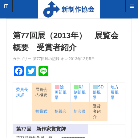
第77回展（2013年） 展覧会
概要 受賞者紹介
カテゴリー:
第77回展の記録
オン 2013年12月5日
F
T
Li
a
wi
n
絵
彫
SD
地方
c
tt
e
委員長
展覧会
画部風
刻部風
部風
展風
挨拶
の概要
e
er
景
景
景
景
受賞
b
授賞式
懇親会
新会員
者紹
介
o
o
第77回 新作家賞賞牌
第77回新制作展 新