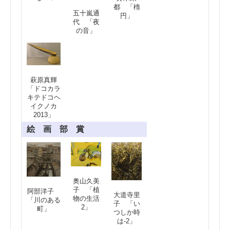
都 「楕
五十嵐通
円」
代 「夜
の音」
萩原真輝
「ドコカラ
キテドコヘ
イクノカ
2013」
絵 画 部 賞
奥山久美
子 「植
阿部洋子
大道寺里
物の生活
「川のある
子 「い
2」
町」
つしか時
は-2」