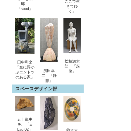
ここで生
郎
きてゆ
「seed」
く」
松枝源太
田中和之
郎 「座
「空に浮か
濱田卓
像」
ぶエントツ
二 「静
のある家」
想」
スペースデザイン部
五十嵐史
帆 「a
bag 02」
鈴木未