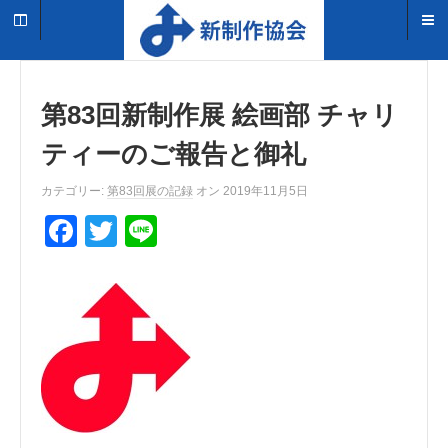
第83回新制作展 絵画部 チャリ
ティーのご報告と御礼
カテゴリー:
第83回展の記録
オン 2019年11月5日
F
T
Li
a
wi
n
c
tt
e
e
er
b
o
o