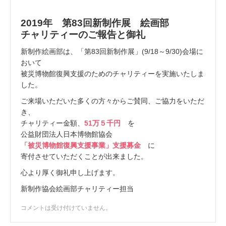
k
2019年 第83回新制作展 絵画部
チャリティーのご報告と御礼
新制作絵画部は、「第83回新制作展」(9/18～9/30)会場に
おいて
被災博物館復興支援のためのチャリティーを実施いたしま
した。
ご来場いただいた多くの方々からご賛同、ご協力をいただ
き、
チャリティー金額、
51万５千円
を
公益財団法人日本博物館協会
「被災博物館復興支援事業」支援募金
に
寄付させていただくことが出来ました。
心より厚く御礼申し上げます。
新制作協会絵画部チャリティー担当
コメントは受け付けていません。