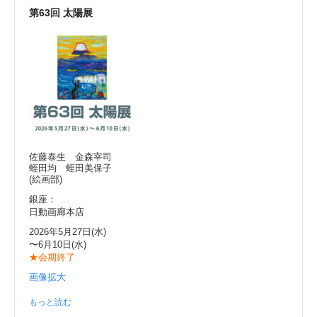
第63回 太陽展
佐藤泰生 金森宰司
蛭田均 蛭田美保子
(絵画部)
銀座：
日動画廊本店
2026年5月27日(水)
〜6月10日(水)
★会期終了
画像拡大
もっと読む