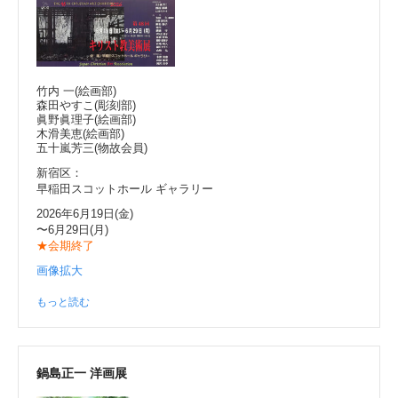
竹内 一(絵画部)
森田やすこ(彫刻部)
眞野眞理子(絵画部)
木滑美恵(絵画部)
五十嵐芳三(物故会員)
新宿区：
早稲田スコットホール ギャラリー
2026年6月19日(金)
〜6月29日(月)
★会期終了
画像拡大
もっと読む
鍋島正一 洋画展