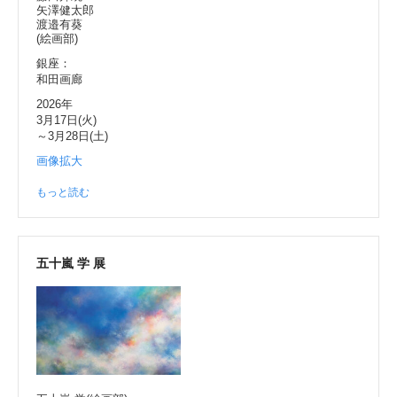
矢澤健太郎
渡邉有葵
(絵画部)
銀座：
和田画廊
2026年
3月17日(火)
～3月28日(土)
画像拡大
もっと読む
五十嵐 学 展