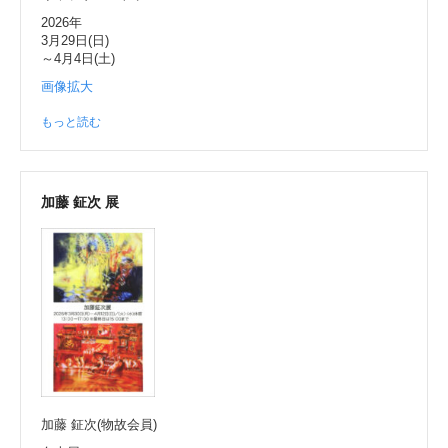
2026年
3月29日(日)
～4月4日(土)
画像拡大
もっと読む
加藤 鉦次 展
加藤 鉦次(物故会員)