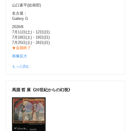
山口蒼平(絵画部)
名古屋：
Gallery G
2026年
7月11日(土)・12日(日)
7月18日(土)・19日(日)
7月25日(土)・26日(日)
★会期終了
画像拡大
もっと読む
馬淵 哲 展《20世紀からの幻視》