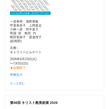
一居孝明 海野厚敬
甲斐美奈子 上岡真志
小林一彦 田中直子
馬淵 哲 蛭田 均
蛭田美保子 渡邉啓子
(絵画部)
京都：
ギャラリーヒルゲート
2026年6月23日(火)
〜7月5日(日)
★会期終了
画像拡大
もっと読む
第48回 キリスト教美術展 2026